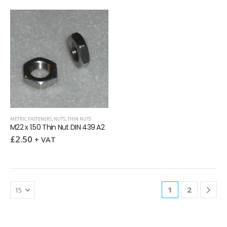
METRIC FASTENERS
,
NUTS
,
THIN NUTS
M22 x 1.50 Thin Nut DIN 439 A2
£
2.50
+ VAT
1
2