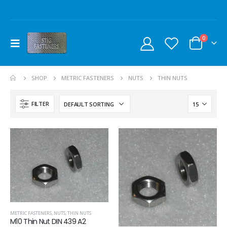
0
SHOP
METRIC FASTENERS
NUTS
THIN NUTS
FILTER
METRIC FASTENERS
,
NUTS
,
THIN NUTS
M10 Thin Nut DIN 439 A2